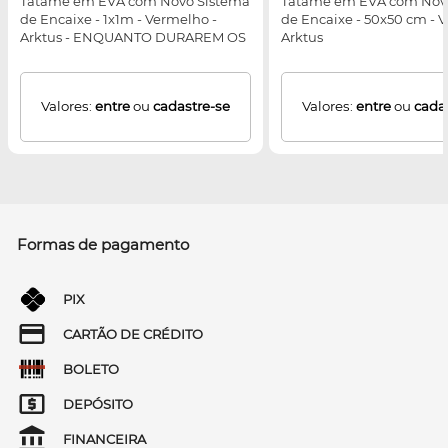
Tatame em EVA com Novo Sistema
Tatame em EVA com Nov
de Encaixe - 1x1m - Vermelho -
de Encaixe - 50x50 cm - 
Arktus - ENQUANTO DURAREM OS
Arktus
ESTOQUES
Valores:
entre
ou
cadastre-se
Valores:
entre
ou
cada
Formas de pagamento
PIX
CARTÃO DE CRÉDITO
BOLETO
DEPÓSITO
FINANCEIRA