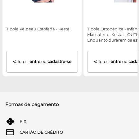
Tipoia Velpeau Estofada - Kestal
Tipoia Ortopédica - Infanti
Masculina - Kestal - OUTL
Enquanto durarem os es
Valores:
entre
ou
cadastre-se
Valores:
entre
ou
cada
Formas de pagamento
PIX
CARTÃO DE CRÉDITO