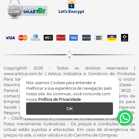
Copyright© 2026 - Todos os direitos reservados |
www.arktus.com.br | Arktus Indústria e Comércio de Produtos
Para Saúde Ltda | CNPJ: 01.417.367/0001-78 | R. Antônio Victor
Nós usamos Cookies para entender e
Maximiano, 107, Parque Industrial II, Santa Tereza do Oeste -
melhorar a sua experiência de navegação pelo
Paraná - CEP 85825-900 - Fale conosco: 0800 200 8022 -
nosso site. Ao continuar, você concorda com
comercial@arktus.com.br | Autorização de Funcionamento de
nossa
Política de Privacidade
.
Empresa - AFE/ANVISA - Para Fabricação de Produtos para
Saúde (Correlatos): 8.02.844-5 (UX418X102741) - Fisioterapeuta
OK
Responsável Técnico Dr. Alex Fernando Zani - Crefito8(PR): 8409-
F – CADI: CA000145-PR | Política de Privacidade e Segurança -
Fotos meramente ilustrativas - Os preços e condições da loja
virtual estão sujeitos a alterações. Em caso de divergência de
preços no site, o valor válido é o do Carrinho de Compras.