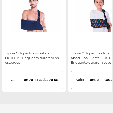
Tipoia Ortopédica - Kestal -
Tipoia Ortopédica - Infanti
OUTLET* - Enquanto durarem os
Masculina - Kestal - OUTL
estoques
Enquanto durarem os es
Valores:
entre
ou
cadastre-se
Valores:
entre
ou
cada