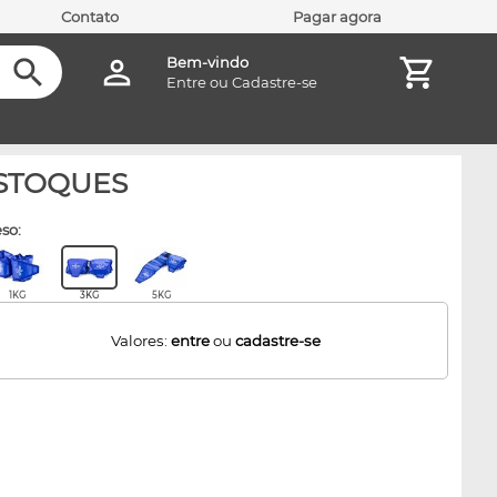
Contato
Pagar agora
Bem-vindo
Entre
ou
Cadastre-se
ESTOQUES
eso:
1KG
3KG
5KG
Valores:
entre
ou
cadastre-se