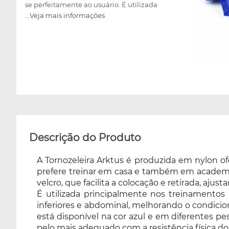
se perfeitamente ao usuário. É utilizada
...Veja mais informações
principalmente nos treinamentos para
definição muscular, possibilitando trabalhar
de maneira eficiente a musculatura dos
membros inferiores e abdominal, melhorando
o condicionamento e a resistência física.
Proporciona conforto para ser utilizada
diariamente. Vendida em pares, e está
disponível na cor azul e em diferentes pesos:
500g, 01kg, 02kg, 03kg, 04kg e 05kg, a ser
escolhido no momento da compra,
possibilitando optar pelo mais adequado com
Descrição do Produto
a resistência física do usuário.
A Tornozeleira Arktus é produzida em nylon ofe
prefere treinar em casa e também em academias
velcro, que facilita a colocação e retirada, aju
É utilizada principalmente nos treinamentos
inferiores e abdominal, melhorando o condicion
está disponível na cor azul e em diferentes p
pelo mais adequado com a resistência física do