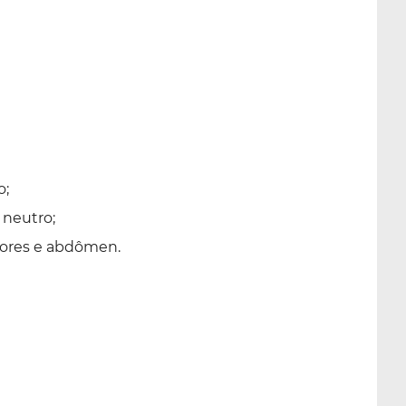
o;
 neutro;
iores e abdômen.