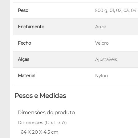
Peso
500 g, 01, 02, 03, 
Enchimento
Areia
Fecho
Velcro
Alças
Ajustáveis
Material
Nylon
Pesos e Medidas
Dimensões do produto
Dimensões (C x L x A)
64 X 20 X 4.5 cm