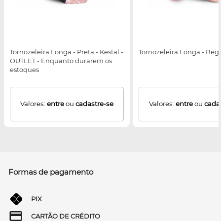
Tornozeleira Longa - Preta - Kestal -
Tornozeleira Longa - Bege
OUTLET - Enquanto durarem os
estoques
Valores:
entre
ou
cadastre-se
Valores:
entre
ou
cada
Formas de pagamento
PIX
CARTÃO DE CRÉDITO