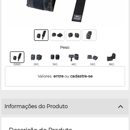
peso:
0,5KG
2KG
3KG
4KG
5KG
8KG
Valores:
entre
ou
cadastre-se
Informações do Produto