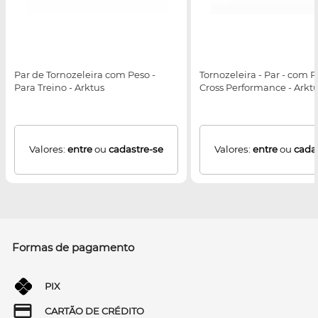
Par de Tornozeleira com Peso -
Tornozeleira - Par - com P
Para Treino - Arktus
Cross Performance - Arkt
Valores:
entre
ou
cadastre-se
Valores:
entre
ou
cada
Formas de pagamento
PIX
CARTÃO DE CRÉDITO