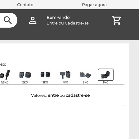
Contato
Pagar agora
Bem-vindo
Entre
ou
Cadastre-se
eso:
0,5KG
2KG
3KG
4KG
5KG
8KG
Valores:
entre
ou
cadastre-se