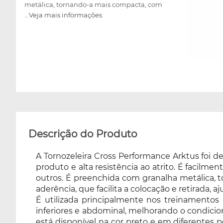
metálica, tornando-a mais compacta, com
...Veja mais informações
pesos variados, e conta com o fechamento
ajustável em velcro de alta aderência, que
facilita a colocação e retirada, ajustando-se
perfeitamente ao usuário. É utilizada
principalmente nos treinamentos para
definição muscular, possibilitando trabalhar
de maneira eficiente a musculatura dos
membros inferiores e abdominal, melhorando
o condicionamento e a resistência física.
Proporciona conforto para ser utilizada
diariamente. Vendida em pares, e está
Descrição do Produto
disponível na cor preto e em diferentes pesos:
500 g, 01kg, 02kg, 03kg, 04kg, 05kg e 8kg,
A Tornozeleira Cross Performance Arktus foi 
para escolher no momento da compra,
produto e alta resistência ao atrito. É facilme
possibilitando optar pela intensidade mais
outros. É preenchida com granalha metálica, 
adequada com a resistência física do usuário.
aderência, que facilita a colocação e retirada, 
É utilizada principalmente nos treinamentos
inferiores e abdominal, melhorando o condicion
está disponível na cor preto e em diferentes 