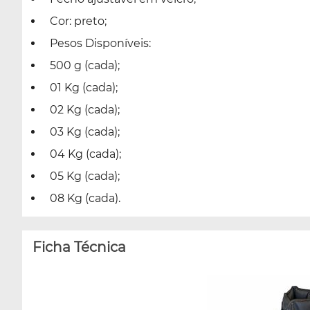
Cor: preto;
Pesos Disponíveis:
500 g (cada);
01 Kg (cada);
02 Kg (cada);
03 Kg (cada);
04 Kg (cada);
05 Kg (cada);
08 Kg (cada).
Ficha Técnica