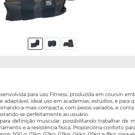
desenvolvida para uso Fitness, produzida em courvin em
nte adaptável, ideal uso em academias, estúdios, e para q
tornando-a mais compacta, com pesos variados, e conta
ajustando-se perfeitamente ao usuário.
 para definição muscular, possibilitando trabalhar de
amento e a resistência física. Proporciona conforto para
pesos: 500 g, 01kg, 02kg, 03kg, 04kg, 05kg e 8kg, para