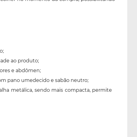
o;
dade ao produto;
iores e abdômen;
 com pano umedecido e sabão neutro;
alha metálica, sendo mais compacta, permite