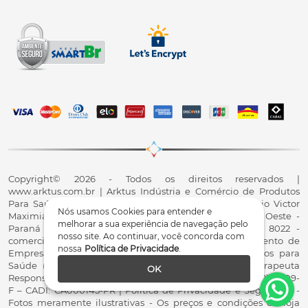
Copyright© 2026 - Todos os direitos reservados |
www.arktus.com.br | Arktus Indústria e Comércio de Produtos
Para Saúde Ltda | CNPJ: 01.417.367/0001-78 | R. Antônio Victor
Nós usamos Cookies para entender e
Maximiano, 107, Parque Industrial II, Santa Tereza do Oeste -
melhorar a sua experiência de navegação pelo
Paraná - CEP 85825-900 - Fale conosco: 0800 200 8022 -
nosso site. Ao continuar, você concorda com
comercial@arktus.com.br | Autorização de Funcionamento de
nossa
Política de Privacidade
.
Empresa - AFE/ANVISA - Para Fabricação de Produtos para
Saúde (Correlatos): 8.02.844-5 (UX418X102741) - Fisioterapeuta
OK
Responsável Técnico Dr. Alex Fernando Zani - Crefito8(PR): 8409-
F – CADI: CA000145-PR | Política de Privacidade e Segurança -
Fotos meramente ilustrativas - Os preços e condições da loja