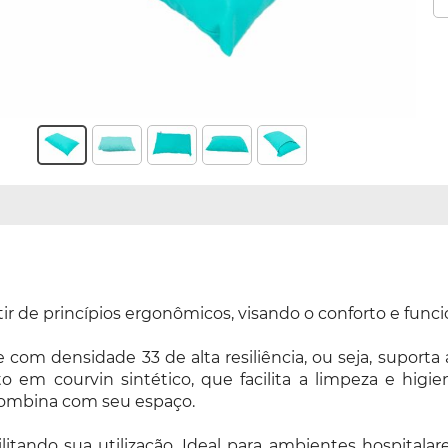
tir de princípios ergonômicos, visando o conforto e funci
com densidade 33 de alta resiliência, ou seja, supor
 em courvin sintético, que facilita a limpeza e higie
 combina com seu espaço.
ando sua utilização. Ideal para ambientes hospitalares,