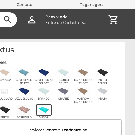
Contato
Pagar agora
Bem-vindo
Entre
ou
Cadastre-se
ktus
ores:
AMPAGNE
AZUL CLARO
AZUL ESCURO
BRANCO
CAPPUCCINO
PRETO
SELECT
SELECT
SELECT
SELECT
SELECT
UL CLARO
AZUL ESCURO
BRANCO
GRAFITE
MARROM
PRATA
CAPPUCCINO
PRETO
ROSE GOLD
VERDE
Valores:
entre
ou
cadastre-se