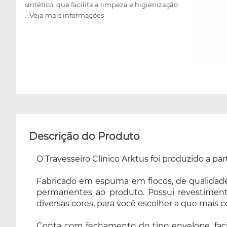
sintético, que facilita a limpeza e higienização
...Veja mais informações
pós uso, além de estar disponível em diversas
cores, para você escolher a que mais combina
com seu espaço. Conta com fechamento do
tipo envelope, facilitando sua utilização. Ideal
para ambientes hospitalares, clínicas e
inclusive uso residencial, a fim de promover
conforto ao usuário. O Travesseiro Clínico
Arktus é o acessório que não pode faltar em
sua clínica!
Descrição do Produto
O Travesseiro Clínico Arktus foi produzido a par
Fabricado em espuma em flocos, de qualidade 
permanentes ao produto. Possui revestimento
diversas cores, para você escolher a que mais
Conta com fechamento do tipo envelope, facilit