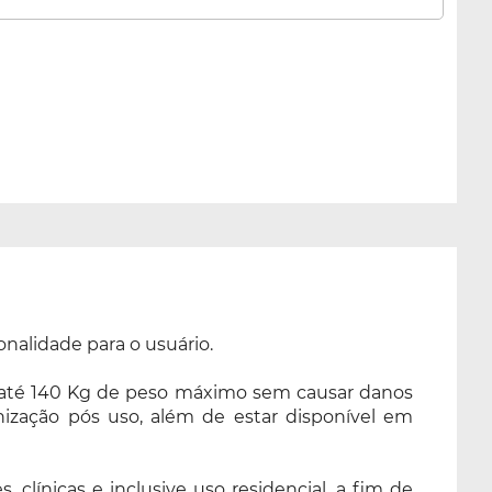
onalidade para o usuário.
ta até 140 Kg de peso máximo sem causar danos
nização pós uso, além de estar disponível em
 clínicas e inclusive uso residencial, a fim de