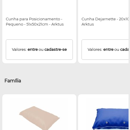
Cunha para Posicionamento -
Cunha Dejarnette - 20x10
Pequeno - 51x50x21cm - Arktus
Arktus
Valores:
entre
ou
cadastre-se
Valores:
entre
ou
cada
Família