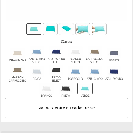
cores:
AZUL CLARO
AZUL ESCURO
BRANCO
CAPPUCCINO
CHAMPAGNE
GRAFITE
SELECT
SELECT
SELECT
SELECT
MARROM
PRETO
PRATA
ROSE GOLD
AZUL CLARO
AZUL ESCURO
CAPPUCCINO
SELECT
BRANCO
PRETO
VERDE
Valores:
entre
ou
cadastre-se