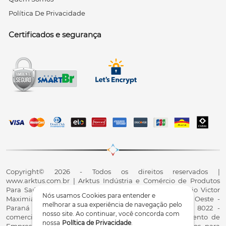
Política De Privacidade
Certificados e segurança
Copyright© 2026 - Todos os direitos reservados |
www.arktus.com.br | Arktus Indústria e Comércio de Produtos
Para Saúde Ltda | CNPJ: 01.417.367/0001-78 | R. Antônio Victor
Nós usamos Cookies para entender e
Maximiano, 107, Parque Industrial II, Santa Tereza do Oeste -
melhorar a sua experiência de navegação pelo
Paraná - CEP 85825-900 - Fale conosco: 0800 200 8022 -
nosso site. Ao continuar, você concorda com
comercial@arktus.com.br | Autorização de Funcionamento de
nossa
Política de Privacidade
.