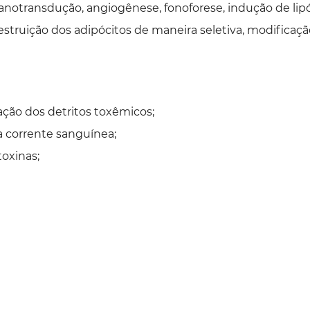
anotransdução, angiogênese, fonoforese, indução de lipó
 destruição dos adipócitos de maneira seletiva, modifica
ação dos detritos toxêmicos;
a corrente sanguínea;
toxinas;