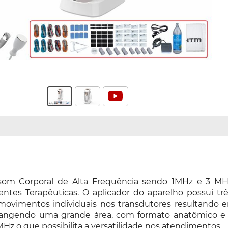
om Corporal de Alta Frequência sendo 1MHz e 3 MHz,
tes Terapêuticas. O aplicador do aparelho possui três
 movimentos individuais nos transdutores resultando
abrangendo uma grande área, com formato anatômico e
5MHz o que possibilita a versatilidade nos atendimentos.