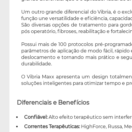
programados e possibilidade de programar
Um outro grande diferencial do Vibria, é o exc
particulares. Possui display Touch Screen de 8”
função une versatilidade e eficiência, capac
para configuração dos parâmetros de
São diversas opções de tratamento para gordura
aplicação de modo fácil, rápido e interativo.
pós operatório, fibroses, reabilitação e fortale
Apresenta ainda sistema de rodízios, com
opções de travas nas rodas traseiras,
Possui mais de 100 protocolos pré-programados
facilitando o deslocamento e tornando mais
parâmetros de aplicação de modo fácil, rápido e
prático e seguro o uso do aparelho no dia a
deslocamento e tornando mais prático e segur
dia. Sem contar que, possui plug padrão
durabilidade.
médico de fácil encaixe e alta durabilidade. O
Vibria Maxx apresenta um design totalmente
O Vibria Maxx apresenta um design totalment
sofisticado e moderno, linha completa de
soluções inteligentes para otimizar tempo e 
acessórios e Sistema Pro Performance,
disponibilizando soluções inteligentes para
otimizar tempo e proporcionar alto
Diferenciais e Benefícios
desempenho com qualidade e segurança!
Confiável:
Alto efeito terapêutico sem interfer
Correntes Terapêuticas:
HighForce, Russa, Me