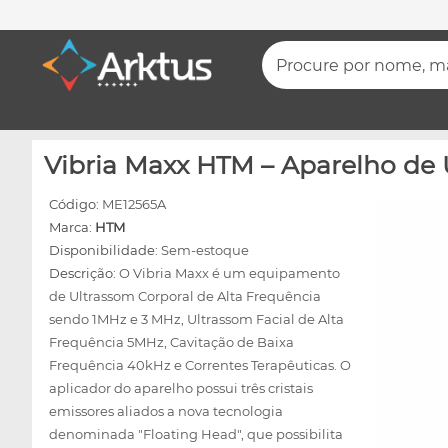
Procure por nome, mar
Vibria Maxx HTM – Aparelho de 
Código:
ME12565A
Marca:
HTM
Disponibilidade:
Sem-estoque
Descrição:
O Vibria Maxx é um equipamento
de Ultrassom Corporal de Alta Frequência
sendo 1MHz e 3 MHz, Ultrassom Facial de Alta
Frequência 5MHz, Cavitação de Baixa
Frequência 40kHz e Correntes Terapêuticas. O
aplicador do aparelho possui três cristais
emissores aliados a nova tecnologia
denominada "Floating Head", que possibilita