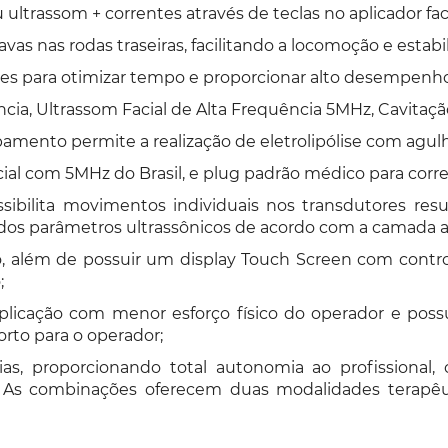
trassom + correntes através de teclas no aplicador faci
vas nas rodas traseiras, facilitando a locomoção e esta
tes para otimizar tempo e proporcionar alto desempenh
cia, Ultrassom Facial de Alta Frequência 5MHz, Cavitaç
pamento permite a realização de eletrolipólise com agul
al com 5MHz do Brasil, e plug padrão médico para corrent
ssibilita movimentos individuais nos transdutores r
 dos parâmetros ultrassônicos de acordo com a camada a
ão, além de possuir um display Touch Screen com cont
;
icação com menor esforço físico do operador e poss
to para o operador;
, proporcionando total autonomia ao profissional, c
 As combinações oferecem duas modalidades terapêu