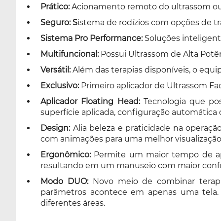
Prático:
Acionamento remoto do ultrassom ou ul
Seguro: S
istema de rodízios com opções de tra
Sistema Pro Performance:
Soluções inteligen
Multifuncional:
Possui Ultrassom de Alta Potên
Versátil:
Além das terapias disponíveis, o equi
Exclusivo:
Primeiro aplicador de Ultrassom Faci
Aplicador Floating Head:
Tecnologia que po
superfície aplicada, configuração automática
Design:
Alia beleza e praticidade na operaç
com animações para uma melhor visualização
Ergonômico:
Permite um maior tempo de apl
resultando em um manuseio com maior confor
Modo DUO:
Novo meio de combinar terapias
parâmetros acontece em apenas uma tela.
diferentes áreas.