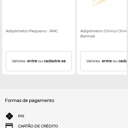
Adipômetro Pequeno - RMC
Adipômetro Clínico Clinic
Balmak
Valores:
entre
ou
cadastre-se
Valores:
entre
ou
cada
Formas de pagamento
PIX
CARTÃO DE CRÉDITO