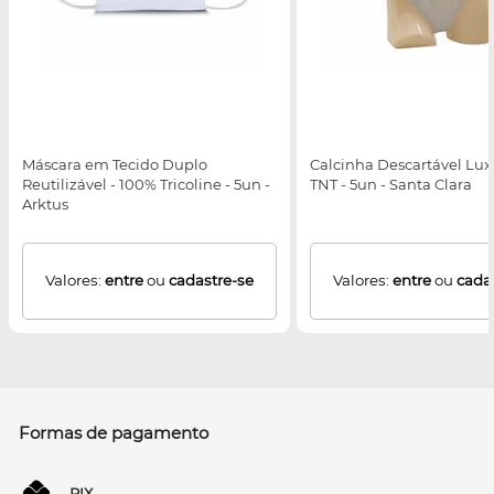
Máscara em Tecido Duplo
Calcinha Descartável Lux
Reutilizável - 100% Tricoline - 5un -
TNT - 5un - Santa Clara
Arktus
Valores:
entre
ou
cadastre-se
Valores:
entre
ou
cada
Formas de pagamento
PIX