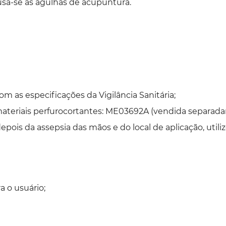
 usa-se as agulhas de acupuntura.
m as especificações da Vigilância Sanitária;
 materiais perfurocortantes: ME03692A (vendida separad
pois da assepsia das mãos e do local de aplicação, util
a o usuário;