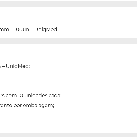
0 mm – 100un – UniqMed.
n – UniqMed;
rs com 10 unidades cada;
arente por embalagem;