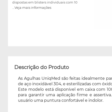
dispostas em blisters individuais com 10
...Veja mais informações
unidades e um tubo guia (mandril)
transparente para garantir uma aplicação
firme e assertiva. As Agulhas UniqMed são
muito seguras e confiáveis, possuem registro
ANVISA e proporcionam ao usuário uma
puntura confortável e indolor.
Descrição do Produto
As Agulhas UniqMed são feitas idealmente pa
de aço inoxidável 304, e esterilizadas com óxid
Este modelo está disponível em caixa com 100
para garantir uma aplicação firme e asserti
usuário uma puntura confortável e indolor.