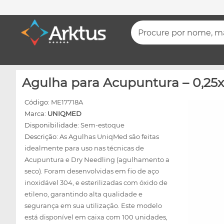
Procure por nome, mar
Agulha para Acupuntura – 0,2
Código:
ME17718A
Marca:
UNIQMED
Disponibilidade:
Sem-estoque
Descrição:
As Agulhas UniqMed são feitas
idealmente para uso nas técnicas de
Acupuntura e Dry Needling (agulhamento a
seco). Foram desenvolvidas em fio de aço
inoxidável 304, e esterilizadas com óxido de
etileno, garantindo alta qualidade e
segurança em sua utilização. Este modelo
está disponível em caixa com 100 unidades,