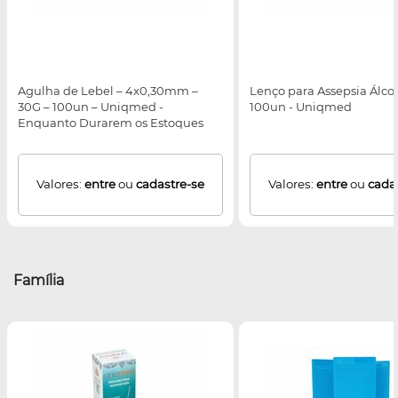
Agulha de Lebel – 4x0,30mm –
Lenço para Assepsia Álco
30G – 100un – Uniqmed -
100un - Uniqmed
Enquanto Durarem os Estoques
Valores:
entre
ou
cadastre-se
Valores:
entre
ou
cada
Família