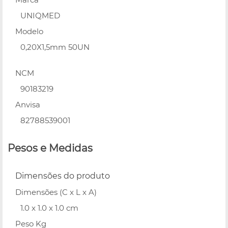
UNIQMED
Modelo
0,20X1,5mm 50UN
NCM
90183219
Anvisa
82788539001
Pesos e Medidas
Dimensões do produto
Dimensões (C x L x A)
1.0 x 1.0 x 1.0 cm
Peso Kg