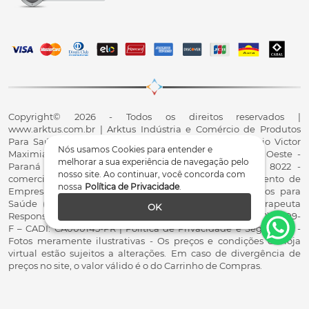
Copyright© 2026 - Todos os direitos reservados |
www.arktus.com.br | Arktus Indústria e Comércio de Produtos
Para Saúde Ltda | CNPJ: 01.417.367/0001-78 | R. Antônio Victor
Nós usamos Cookies para entender e
Maximiano, 107, Parque Industrial II, Santa Tereza do Oeste -
melhorar a sua experiência de navegação pelo
Paraná - CEP 85825-900 - Fale conosco: 0800 200 8022 -
nosso site. Ao continuar, você concorda com
comercial@arktus.com.br | Autorização de Funcionamento de
nossa
Política de Privacidade
.
Empresa - AFE/ANVISA - Para Fabricação de Produtos para
Saúde (Correlatos): 8.02.844-5 (UX418X102741) - Fisioterapeuta
OK
Responsável Técnico Dr. Alex Fernando Zani - Crefito8(PR): 8409-
F – CADI: CA000145-PR | Política de Privacidade e Segurança -
Fotos meramente ilustrativas - Os preços e condições da loja
virtual estão sujeitos a alterações. Em caso de divergência de
preços no site, o valor válido é o do Carrinho de Compras.