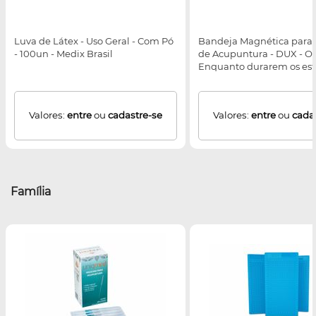
Luva de Látex - Uso Geral - Com Pó
Bandeja Magnética para
- 100un - Medix Brasil
de Acupuntura - DUX - O
Enquanto durarem os es
Valores:
entre
ou
cadastre-se
Valores:
entre
ou
cada
Família