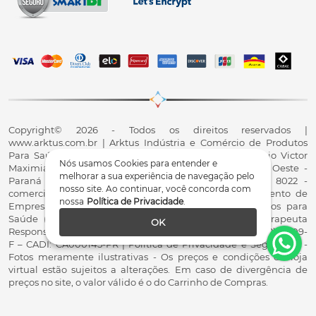
Copyright© 2026 - Todos os direitos reservados |
www.arktus.com.br | Arktus Indústria e Comércio de Produtos
Para Saúde Ltda | CNPJ: 01.417.367/0001-78 | R. Antônio Victor
Nós usamos Cookies para entender e
Maximiano, 107, Parque Industrial II, Santa Tereza do Oeste -
melhorar a sua experiência de navegação pelo
Paraná - CEP 85825-900 - Fale conosco: 0800 200 8022 -
nosso site. Ao continuar, você concorda com
comercial@arktus.com.br | Autorização de Funcionamento de
nossa
Política de Privacidade
.
Empresa - AFE/ANVISA - Para Fabricação de Produtos para
Saúde (Correlatos): 8.02.844-5 (UX418X102741) - Fisioterapeuta
OK
Responsável Técnico Dr. Alex Fernando Zani - Crefito8(PR): 8409-
F – CADI: CA000145-PR | Política de Privacidade e Segurança -
Fotos meramente ilustrativas - Os preços e condições da loja
virtual estão sujeitos a alterações. Em caso de divergência de
preços no site, o valor válido é o do Carrinho de Compras.