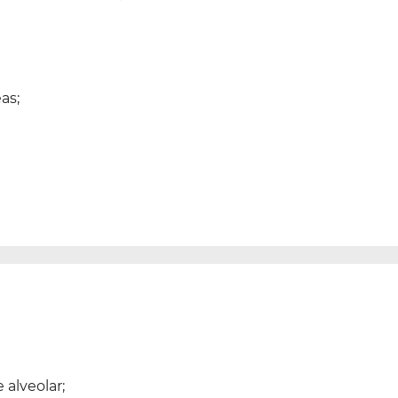
as;
 alveolar;