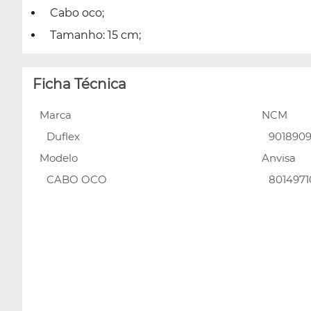
Cabo oco;
Tamanho: 15 cm;
Ficha Técnica
Marca
NCM
Duflex
901890
Modelo
Anvisa
CABO OCO
8014971