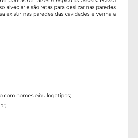
e pontas de raízes e espículas ósseas. Possui
so alveolar e são retas para deslizar nas paredes
sa existir nas paredes das cavidades e venha a
ado com nomes e/ou logotipos;
ar;