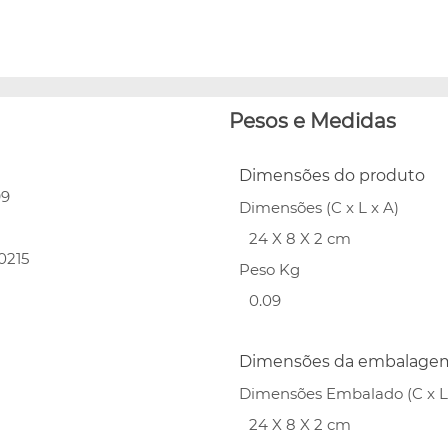
Pesos e Medidas
Dimensões do produto
99
Dimensões (C x L x A)
24 X 8 X 2 cm
0215
Peso Kg
0.09
Dimensões da embalage
Dimensões Embalado (C x L 
24 X 8 X 2 cm