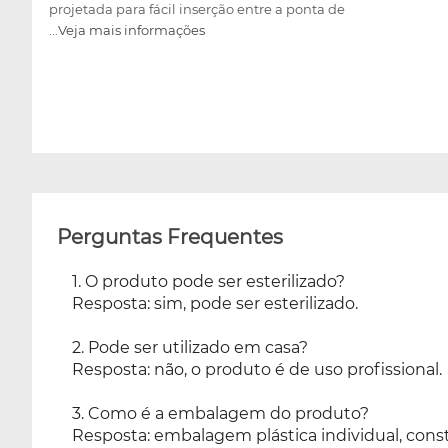
projetada para fácil inserção entre a ponta de
...Veja mais informações
raiz e o processo alveolar e são retas para
deslizar nas paredes da cavidade alvéola e
afiadas nas pontas para cinzelar
internamente qualquer protuberância que
possa existir nas paredes das cavidades e
venha a interferir na remoção de um
fragmento de raiz.
Perguntas Frequentes
1. O produto pode ser esterilizado?
Resposta: sim, pode ser esterilizado.
2. Pode ser utilizado em casa?
Resposta: não, o produto é de uso profissional.
3. Como é a embalagem do produto?
Resposta: embalagem plástica individual, const