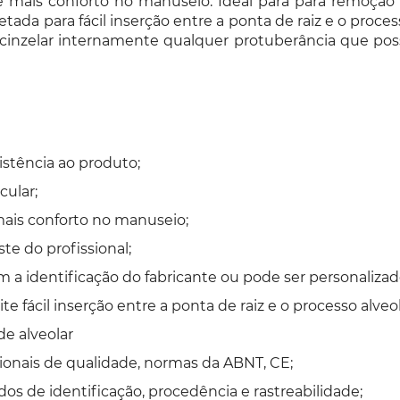
mais conforto no manuseio. Ideal para para remoção d
jetada para fácil inserção entre a ponta de raiz e o proces
 cinzelar internamente qualquer protuberância que pos
istência ao produto;
cular;
ais conforto no manuseio;
te do profissional;
com a identificação do fabricante ou pode ser personaliz
te fácil inserção entre a ponta de raiz e o processo alveol
de alveolar
ionais de qualidade, normas da ABNT, CE;
s de identificação, procedência e rastreabilidade;