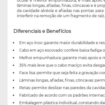
ocular e melhor empunhadura, e mais apoio e 
lâminas longas, afiadas, finas, côncavas e é pro
da cavidade alvéola e afiadas nas pontas para
interferir na remoção de um fragmento de raiz.
Diferenciais e Benefícios
Em aço inox: garante maior durabilidade e res
Cabo em aço escovado: confere baixa fadiga o
Melhor empunhadura: garante mais apoio e m
35% mais leve que o cabo maciço: evita desgas
Face lisa: permite que seja feita a gravação 
Lâminas longas, afiadas, finas, côncavas: permi
Retas: permite deslizar nas paredes da cavida
Fabricado de acordo com os padrões internac
Embalagem plástica individual, constando dado