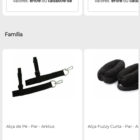
Valores:
entre
ou
cadastre-se
Valores:
entre
ou
cada
Família
Alça de Pé - Par - Arktus
Alça Fuzzy Curta - Par - A