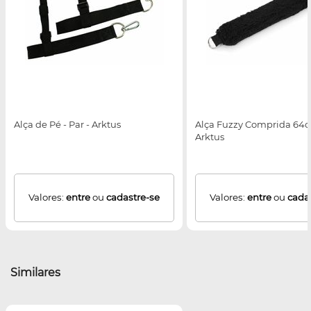
Alça de Pé - Par - Arktus
Alça Fuzzy Comprida 64c
Arktus
Valores:
entre
ou
cadastre-se
Valores:
entre
ou
cada
Similares