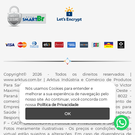
Copyright© 2026 - Todos os direitos reservados |
www.arktus.com.br | Arktus Indústria e Comércio de Produtos
Para Saúde Ltda | CNPJ: 01.417.367/0001-78 | R. Antônio Victor
Nós usamos Cookies para entender e
Maximiano, 107, Parque Industrial II, Santa Tereza do Oeste -
melhorar a sua experiência de navegação pelo
Paraná - CEP 85825-900 - Fale conosco: 0800 200 8022 -
nosso site. Ao continuar, você concorda com
comercial@arktus.com.br | Autorização de Funcionamento de
nossa
Política de Privacidade
.
Empresa - AFE/ANVISA - Para Fabricação de Produtos para
Saúde (Correlatos): 8.02.844-5 (UX418X102741) - Fisioterapeuta
OK
Responsável Técnico Dr. Alex Fernando Zani - Crefito8(PR): 8409-
F – CADI: CA000145-PR | Política de Privacidade e Segurança -
Fotos meramente ilustrativas - Os preços e condições da loja
virtual estão sujeitos a alterações. Em caso de divergência de