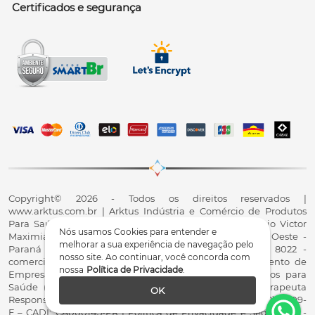
Certificados e segurança
Copyright© 2026 - Todos os direitos reservados |
www.arktus.com.br | Arktus Indústria e Comércio de Produtos
Para Saúde Ltda | CNPJ: 01.417.367/0001-78 | R. Antônio Victor
Nós usamos Cookies para entender e
Maximiano, 107, Parque Industrial II, Santa Tereza do Oeste -
melhorar a sua experiência de navegação pelo
Paraná - CEP 85825-900 - Fale conosco: 0800 200 8022 -
nosso site. Ao continuar, você concorda com
comercial@arktus.com.br | Autorização de Funcionamento de
nossa
Política de Privacidade
.
Empresa - AFE/ANVISA - Para Fabricação de Produtos para
Saúde (Correlatos): 8.02.844-5 (UX418X102741) - Fisioterapeuta
OK
Responsável Técnico Dr. Alex Fernando Zani - Crefito8(PR): 8409-
F – CADI: CA000145-PR | Política de Privacidade e Segurança -