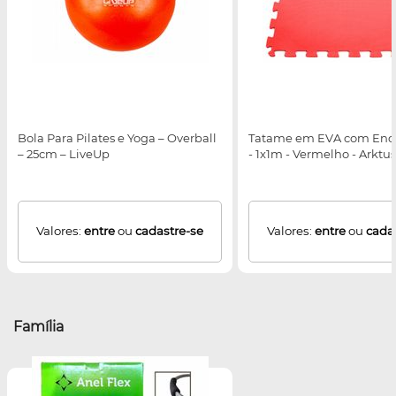
Bola Para Pilates e Yoga – Overball
Tatame em EVA com Enca
– 25cm – LiveUp
- 1x1m - Vermelho - Arktus
Valores:
entre
ou
cadastre-se
Valores:
entre
ou
cada
Família