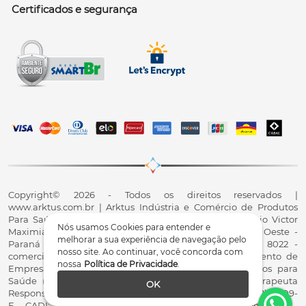
Certificados e segurança
Copyright© 2026 - Todos os direitos reservados |
www.arktus.com.br | Arktus Indústria e Comércio de Produtos
Para Saúde Ltda | CNPJ: 01.417.367/0001-78 | R. Antônio Victor
Nós usamos Cookies para entender e
Maximiano, 107, Parque Industrial II, Santa Tereza do Oeste -
melhorar a sua experiência de navegação pelo
Paraná - CEP 85825-900 - Fale conosco: 0800 200 8022 -
nosso site. Ao continuar, você concorda com
comercial@arktus.com.br | Autorização de Funcionamento de
nossa
Política de Privacidade
.
Empresa - AFE/ANVISA - Para Fabricação de Produtos para
Saúde (Correlatos): 8.02.844-5 (UX418X102741) - Fisioterapeuta
OK
Responsável Técnico Dr. Alex Fernando Zani - Crefito8(PR): 8409-
F – CADI: CA000145-PR | Política de Privacidade e Segurança -