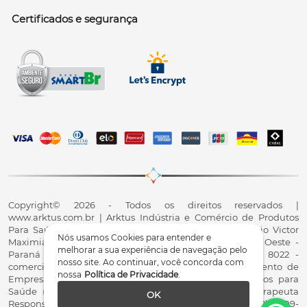
Certificados e segurança
Copyright© 2026 - Todos os direitos reservados |
www.arktus.com.br | Arktus Indústria e Comércio de Produtos
Para Saúde Ltda | CNPJ: 01.417.367/0001-78 | R. Antônio Victor
Nós usamos Cookies para entender e
Maximiano, 107, Parque Industrial II, Santa Tereza do Oeste -
melhorar a sua experiência de navegação pelo
Paraná - CEP 85825-900 - Fale conosco: 0800 200 8022 -
nosso site. Ao continuar, você concorda com
comercial@arktus.com.br | Autorização de Funcionamento de
nossa
Política de Privacidade
.
Empresa - AFE/ANVISA - Para Fabricação de Produtos para
Saúde (Correlatos): 8.02.844-5 (UX418X102741) - Fisioterapeuta
OK
Responsável Técnico Dr. Alex Fernando Zani - Crefito8(PR): 8409-