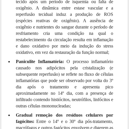
tecido após um período de isquemia ou falta de
oxigênio. A dinâmica entre estase vascular e a
reperfusão tecidual induz a produção de ROS
(espécies reativas de oxigênio). A ausência de
oxigênio e nutrientes do sangue durante o período de
resfriamento cria uma condição na qual o
restabelecimento da circulação resulta em inflamação
e dano oxidativo por meio da indução do stress
oxidativo, em vez da restauração da função normal;
Paniculite Inflamatória:
O processo inflamatório
causado nos adipócitos pela cristalização (e
subsequente reperfusão) se reflete no fluxo de células
inflamatórias que pode ser observado por volta do 3º
dia após o tratamento e apresenta pico
aproximadamente no 14º dia, com a presença de
infiltrado contendo histiócitos, neutrófilos, linfócitos e
outras células mononucleadas;
Gradual remoção dos resíduos celulares por
fagócitos:
Entre o 14º e o 30º dia pós-tratamento,
macrófagos e outros fagócitos envolvem e digerem as