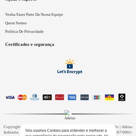
Venha Fazer Parte Da Nossa Equipe
Quem Somos
Política De Privacidade
Certificados e segurança
Copyright© 2026 - Todos os direitos reservados | www.arktus.com.br | Arktus
Nós usamos Cookies para entender e melhorar a
Indústria e Comércio de Produtos Para Saúde Ltda | CNPJ: 01.417.367/0001-