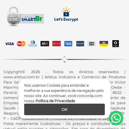
Copyright© 2026 - Todos os direitos reservados |
www.arktus.com.br | Arktus Indústria e Comércio de Produtos
Para Saúde Ltda | CNPJ: 01.417.367/0001-78 | R. Antônio Victor
Nós usamos Cookies para entender e
Maximiano, 107, Parque Industrial II, Santa Tereza do Oeste -
melhorar a sua experiência de navegação pelo
Paraná - CEP 85825-900 - Fale conosco: 0800 200 8022 -
nosso site. Ao continuar, você concorda com
comercial@arktus.com.br | Autorização de Funcionamento de
nossa
Política de Privacidade
.
Empresa - AFE/ANVISA - Para Fabricação de Produtos para
Saúde (Correlatos): 8.02.844-5 (UX418X102741) - Fisioterapeuta
OK
Responsável Técnico Dr. Alex Fernando Zani - Crefito8(PR): 8409-
F – CADI: CA000145-PR | Política de Privacidade e Segurança -
Fotos meramente ilustrativas - Os preços e condições da loja
virtual estão sujeitos a alterações. Em caso de divergência de