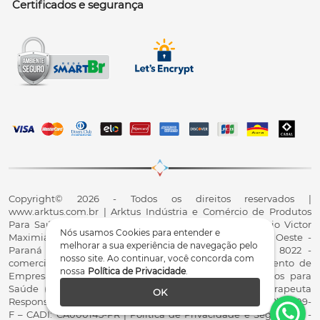
Certificados e segurança
Copyright© 2026 - Todos os direitos reservados |
www.arktus.com.br | Arktus Indústria e Comércio de Produtos
Para Saúde Ltda | CNPJ: 01.417.367/0001-78 | R. Antônio Victor
Nós usamos Cookies para entender e
Maximiano, 107, Parque Industrial II, Santa Tereza do Oeste -
melhorar a sua experiência de navegação pelo
Paraná - CEP 85825-900 - Fale conosco: 0800 200 8022 -
nosso site. Ao continuar, você concorda com
comercial@arktus.com.br | Autorização de Funcionamento de
nossa
Política de Privacidade
.
Empresa - AFE/ANVISA - Para Fabricação de Produtos para
Saúde (Correlatos): 8.02.844-5 (UX418X102741) - Fisioterapeuta
OK
Responsável Técnico Dr. Alex Fernando Zani - Crefito8(PR): 8409-
F – CADI: CA000145-PR | Política de Privacidade e Segurança -