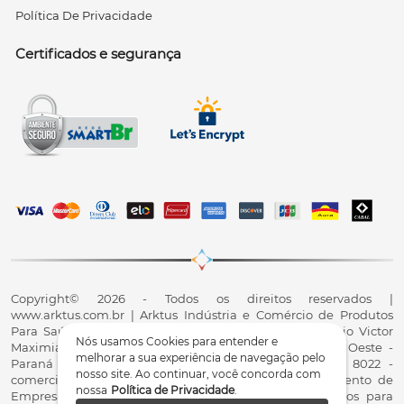
Política De Privacidade
Certificados e segurança
Copyright© 2026 - Todos os direitos reservados |
www.arktus.com.br | Arktus Indústria e Comércio de Produtos
Para Saúde Ltda | CNPJ: 01.417.367/0001-78 | R. Antônio Victor
Nós usamos Cookies para entender e
Maximiano, 107, Parque Industrial II, Santa Tereza do Oeste -
melhorar a sua experiência de navegação pelo
Paraná - CEP 85825-900 - Fale conosco: 0800 200 8022 -
nosso site. Ao continuar, você concorda com
comercial@arktus.com.br | Autorização de Funcionamento de
nossa
Política de Privacidade
.
Empresa - AFE/ANVISA - Para Fabricação de Produtos para