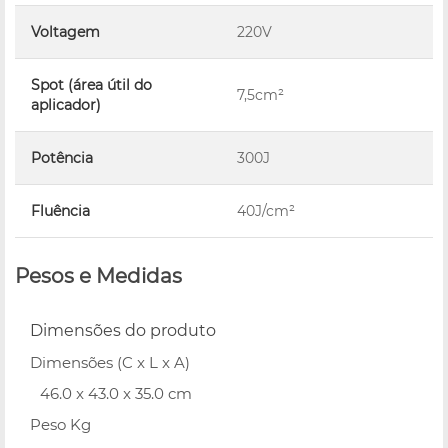
Voltagem
220V
Spot (área útil do
7,5cm²
aplicador)
Potência
300J
Fluência
40J/cm²
Pesos e Medidas
Dimensões do produto
Dimensões (C x L x A)
46.0 x 43.0 x 35.0 cm
Peso Kg