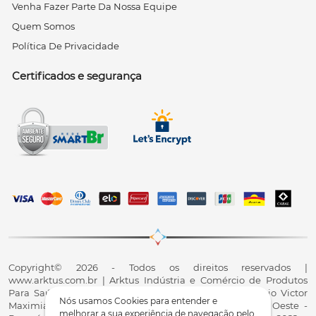
Venha Fazer Parte Da Nossa Equipe
Quem Somos
Política De Privacidade
Certificados e segurança
Copyright© 2026 - Todos os direitos reservados |
www.arktus.com.br | Arktus Indústria e Comércio de Produtos
Para Saúde Ltda | CNPJ: 01.417.367/0001-78 | R. Antônio Victor
Nós usamos Cookies para entender e
Maximiano, 107, Parque Industrial II, Santa Tereza do Oeste -
melhorar a sua experiência de navegação pelo