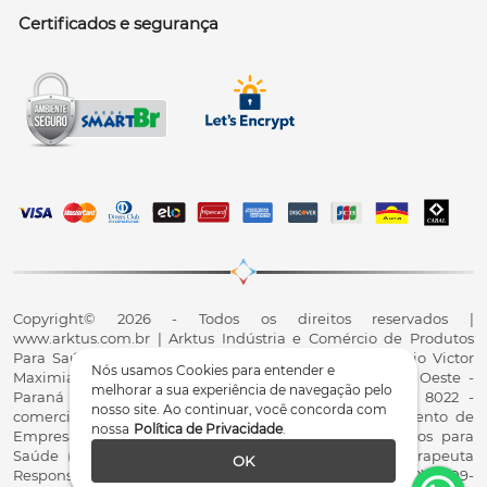
Certificados e segurança
Copyright© 2026 - Todos os direitos reservados |
www.arktus.com.br | Arktus Indústria e Comércio de Produtos
Para Saúde Ltda | CNPJ: 01.417.367/0001-78 | R. Antônio Victor
Nós usamos Cookies para entender e
Maximiano, 107, Parque Industrial II, Santa Tereza do Oeste -
melhorar a sua experiência de navegação pelo
Paraná - CEP 85825-900 - Fale conosco: 0800 200 8022 -
nosso site. Ao continuar, você concorda com
comercial@arktus.com.br | Autorização de Funcionamento de
nossa
Política de Privacidade
.
Empresa - AFE/ANVISA - Para Fabricação de Produtos para
Saúde (Correlatos): 8.02.844-5 (UX418X102741) - Fisioterapeuta
OK
Responsável Técnico Dr. Alex Fernando Zani - Crefito8(PR): 8409-