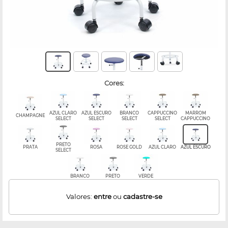
cores:
AZUL CLARO
AZUL ESCURO
BRANCO
CAPPUCCINO
MARROM
CHAMPAGNE
SELECT
SELECT
SELECT
SELECT
CAPPUCCINO
PRETO
PRATA
ROSA
ROSE GOLD
AZUL CLARO
AZUL ESCURO
SELECT
BRANCO
PRETO
VERDE
Valores:
entre
ou
cadastre-se