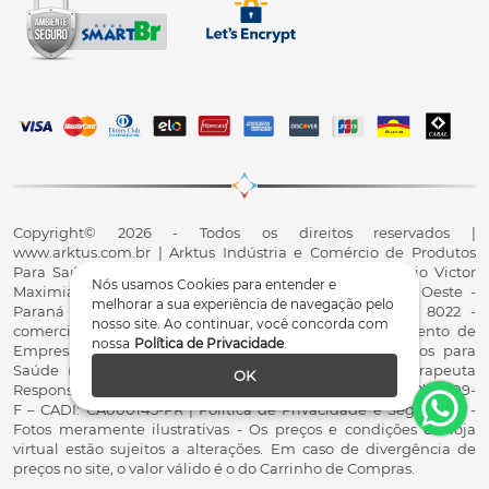
Copyright© 2026 - Todos os direitos reservados |
www.arktus.com.br | Arktus Indústria e Comércio de Produtos
Para Saúde Ltda | CNPJ: 01.417.367/0001-78 | R. Antônio Victor
Nós usamos Cookies para entender e
Maximiano, 107, Parque Industrial II, Santa Tereza do Oeste -
melhorar a sua experiência de navegação pelo
Paraná - CEP 85825-900 - Fale conosco: 0800 200 8022 -
nosso site. Ao continuar, você concorda com
comercial@arktus.com.br | Autorização de Funcionamento de
nossa
Política de Privacidade
.
Empresa - AFE/ANVISA - Para Fabricação de Produtos para
Saúde (Correlatos): 8.02.844-5 (UX418X102741) - Fisioterapeuta
OK
Responsável Técnico Dr. Alex Fernando Zani - Crefito8(PR): 8409-
F – CADI: CA000145-PR | Política de Privacidade e Segurança -
Fotos meramente ilustrativas - Os preços e condições da loja
virtual estão sujeitos a alterações. Em caso de divergência de
preços no site, o valor válido é o do Carrinho de Compras.