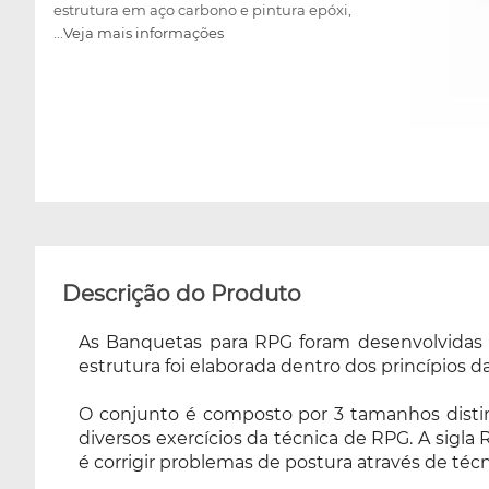
estrutura em aço carbono e pintura epóxi,
...Veja mais informações
para utilização como suporte em diversos
exercícios da técnica de RPG. A sigla RPG
significa Reeducação Postural Global que
consiste em um método fisioterapêutico cuja
finalidade é corrigir problemas de postura
através de técnicas específicas de
alongamento do tecido muscular.
Descrição do Produto
As Banquetas para RPG foram desenvolvidas a 
estrutura foi elaborada dentro dos princípios 
O conjunto é composto por 3 tamanhos distin
diversos exercícios da técnica de RPG. A sigl
é corrigir problemas de postura através de té