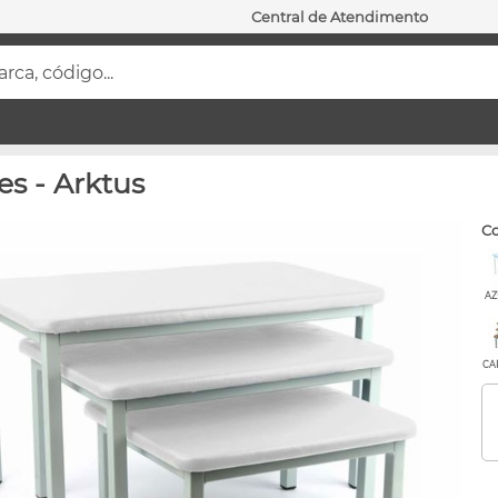
Central de Atendimento
ca, código...
s - Arktus
c
AZ
CA