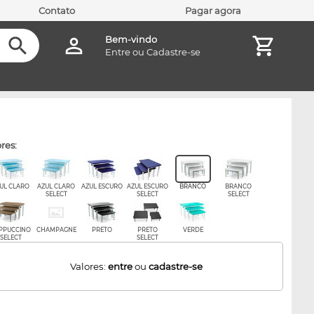
Contato
Pagar agora
Bem-vindo
Entre
ou
Cadastre-se
ores:
UL CLARO
AZUL CLARO
AZUL ESCURO
AZUL ESCURO
BRANCO
BRANCO
SELECT
SELECT
SELECT
PPUCCINO
CHAMPAGNE
PRETO
PRETO
VERDE
SELECT
SELECT
Valores:
entre
ou
cadastre-se