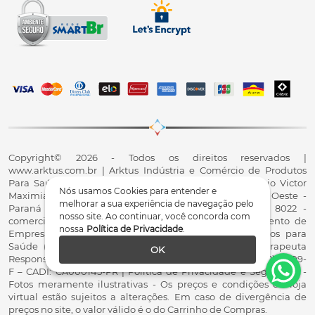
Copyright© 2026 - Todos os direitos reservados |
www.arktus.com.br | Arktus Indústria e Comércio de Produtos
Para Saúde Ltda | CNPJ: 01.417.367/0001-78 | R. Antônio Victor
Nós usamos Cookies para entender e
Maximiano, 107, Parque Industrial II, Santa Tereza do Oeste -
melhorar a sua experiência de navegação pelo
Paraná - CEP 85825-900 - Fale conosco: 0800 200 8022 -
nosso site. Ao continuar, você concorda com
comercial@arktus.com.br | Autorização de Funcionamento de
nossa
Política de Privacidade
.
Empresa - AFE/ANVISA - Para Fabricação de Produtos para
Saúde (Correlatos): 8.02.844-5 (UX418X102741) - Fisioterapeuta
OK
Responsável Técnico Dr. Alex Fernando Zani - Crefito8(PR): 8409-
F – CADI: CA000145-PR | Política de Privacidade e Segurança -
Fotos meramente ilustrativas - Os preços e condições da loja
virtual estão sujeitos a alterações. Em caso de divergência de
preços no site, o valor válido é o do Carrinho de Compras.