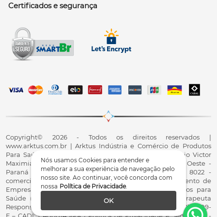
Certificados e segurança
Copyright© 2026 - Todos os direitos reservados |
www.arktus.com.br | Arktus Indústria e Comércio de Produtos
Para Saúde Ltda | CNPJ: 01.417.367/0001-78 | R. Antônio Victor
Nós usamos Cookies para entender e
Maximiano, 107, Parque Industrial II, Santa Tereza do Oeste -
melhorar a sua experiência de navegação pelo
Paraná - CEP 85825-900 - Fale conosco: 0800 200 8022 -
nosso site. Ao continuar, você concorda com
comercial@arktus.com.br | Autorização de Funcionamento de
nossa
Política de Privacidade
.
Empresa - AFE/ANVISA - Para Fabricação de Produtos para
Saúde (Correlatos): 8.02.844-5 (UX418X102741) - Fisioterapeuta
OK
Responsável Técnico Dr. Alex Fernando Zani - Crefito8(PR): 8409-
F – CADI: CA000145-PR | Política de Privacidade e Segurança -