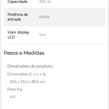
Capacidade
700 ml
Potência de
900W
entrada
Visor display
Sim
LCD
Pesos e Medidas
Dimensões do produto
Dimensões (C x L x A)
25.5 x 25.5 x 38.0 cm
Peso Kg
4.0