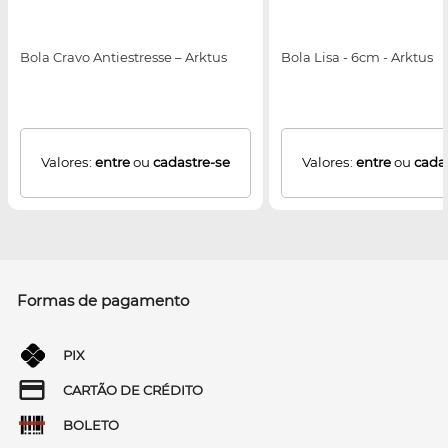
Bola Cravo Antiestresse – Arktus
Bola Lisa - 6cm - Arktus
Valores:
entre
ou
cadastre-se
Valores:
entre
ou
cada
Formas de pagamento
PIX
CARTÃO DE CRÉDITO
BOLETO