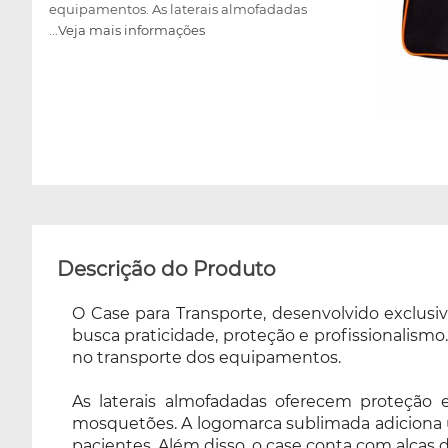
equipamentos. As laterais almofadadas
...Veja mais informações
oferecem proteção extra, enquanto o bolso
frontal permite o armazenamento prático de
acessórios como elásticos e mosquetões. A
logomarca sublimada adiciona um toque de
sofisticação, garantindo uma apresentação
profissional e de alta qualidade ao atender os
pacientes. Além disso, o case conta com alças
de carregamento laterais e para as mãos,
oferecendo especificidades no transporte.
Adquira agora a Bolsa para Transporte e
garanta que seus equipamentos sejam
Descrição do Produto
transportados com total segurança,
praticidade e estilo!
O Case para Transporte, desenvolvido exclus
busca praticidade, proteção e profissionalismo
no transporte dos equipamentos.
As laterais almofadadas oferecem proteção 
mosquetões. A logomarca sublimada adiciona u
pacientes. Além disso, o case conta com alças 