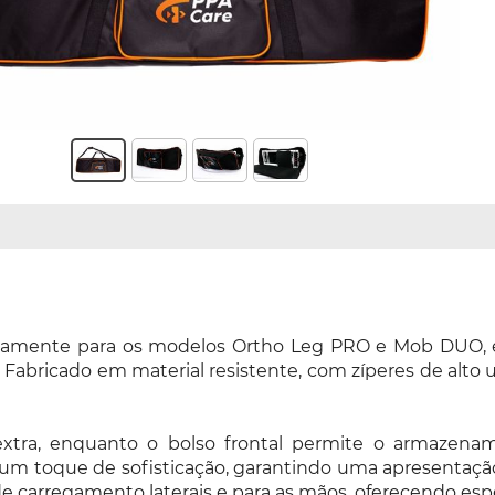
ivamente para os modelos Ortho Leg PRO e Mob DUO, é
. Fabricado em material resistente, com zíperes de alto 
extra, enquanto o bolso frontal permite o armazenam
m toque de sofisticação, garantindo uma apresentação p
de carregamento laterais e para as mãos, oferecendo esp