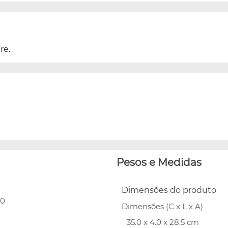
re.
Pesos e Medidas
Dimensões do produto
20
Dimensões (C x L x A)
35.0 x 4.0 x 28.5 cm