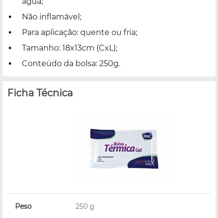
água;
Não inflamável;
Para aplicação: quente ou fria;
Tamanho: 18x13cm (CxL);
Conteúdo da bolsa: 250g.
Ficha Técnica
Peso
250 g