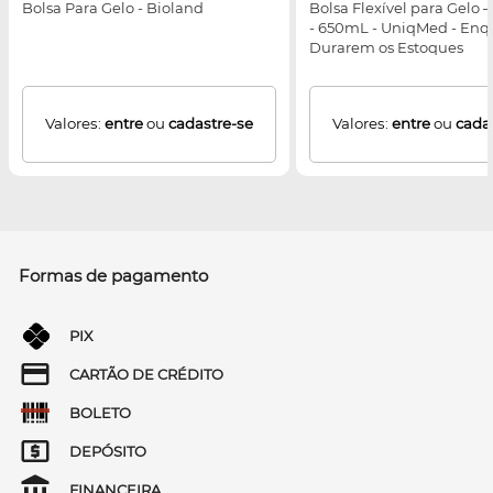
Bolsa Para Gelo - Bioland
Bolsa Flexível para Gelo –
- 650mL - UniqMed - Enq
Durarem os Estoques
Valores:
entre
ou
cadastre-se
Valores:
entre
ou
cada
Formas de pagamento
PIX
CARTÃO DE CRÉDITO
BOLETO
DEPÓSITO
FINANCEIRA