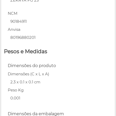
ZEKRYA FG 23
NCM
90184911
Anvisa
80196880201
Pesos e Medidas
Dimensões do produto
Dimensões (C x L x A)
2.3 x 0.1 x 0.1 cm
Peso Kg
0.001
Dimensões da embalagem