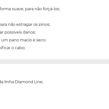
orma suave, para não forçá-los;
para não estragar os pinos;
ar possíveis danos;
u um pano macio e seco;
ificar o cabo;
a linha Diamond Line;