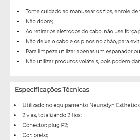
Tome cuidado ao manusear os fios, enrole de f
Não dobre;
Ao retirar os eletrodos do cabo, não use força 
Não deixe o cabo e os pinos no chão, para evit
Para limpeza utilizar apenas um espanador o
Não utilizar produtos voláteis, pois podem dan
Especificações Técnicas
Utilizado no equipamento Neurodyn Esthetic d
2 vias, totalizando 2 fios;
Conector: plug P2;
Cor: preto;