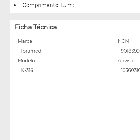
Comprimento: 1,5 m;
Ficha Técnica
Marca
NCM
Ibramed
9018399
Modelo
Anvisa
K-316
1036031