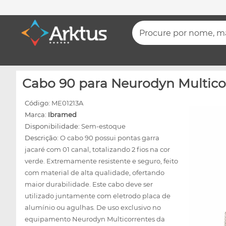
Procure por nome, mar
Cabo 90 para Neurodyn Multicor
Código:
ME01213A
Marca:
Ibramed
Disponibilidade:
Sem-estoque
Descrição:
O cabo 90 possui pontas garra
jacaré com 01 canal, totalizando 2 fios na cor
verde. Extremamente resistente e seguro, feito
com material de alta qualidade, ofertando
maior durabilidade. Este cabo deve ser
utilizado juntamente com eletrodo placa de
alumínio ou agulhas. De uso exclusivo no
equipamento Neurodyn Multicorrentes da