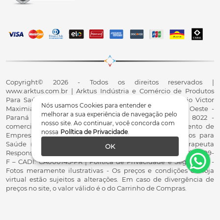
Copyright© 2026 - Todos os direitos reservados |
www.arktus.com.br | Arktus Indústria e Comércio de Produtos
Para Saúde Ltda | CNPJ: 01.417.367/0001-78 | R. Antônio Victor
Nós usamos Cookies para entender e
Maximiano, 107, Parque Industrial II, Santa Tereza do Oeste -
melhorar a sua experiência de navegação pelo
Paraná - CEP 85825-900 - Fale conosco: 0800 200 8022 -
nosso site. Ao continuar, você concorda com
comercial@arktus.com.br | Autorização de Funcionamento de
nossa
Política de Privacidade
.
Empresa - AFE/ANVISA - Para Fabricação de Produtos para
Saúde (Correlatos): 8.02.844-5 (UX418X102741) - Fisioterapeuta
OK
Responsável Técnico Dr. Alex Fernando Zani - Crefito8(PR): 8409-
F – CADI: CA000145-PR | Política de Privacidade e Segurança -
Fotos meramente ilustrativas - Os preços e condições da loja
virtual estão sujeitos a alterações. Em caso de divergência de
preços no site, o valor válido é o do Carrinho de Compras.