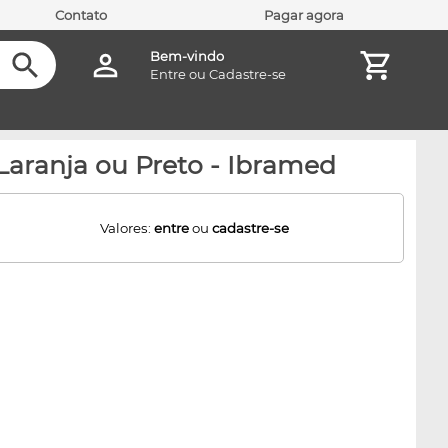
Contato
Pagar agora
Bem-vindo
Entre
ou
Cadastre-se
 Laranja ou Preto - Ibramed
Valores:
entre
ou
cadastre-se