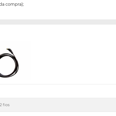
da compra);
2 fios