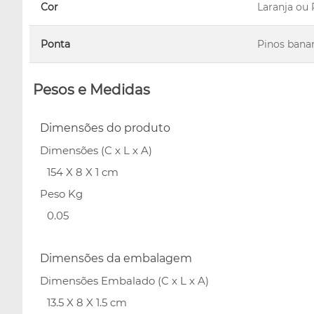
Cor
Laranja ou
Ponta
Pinos bana
Pesos e Medidas
Dimensões do produto
Dimensões (C x L x A)
154 X 8 X 1 cm
Peso Kg
0.05
Dimensões da embalagem
Dimensões Embalado (C x L x A)
13.5 X 8 X 1.5 cm