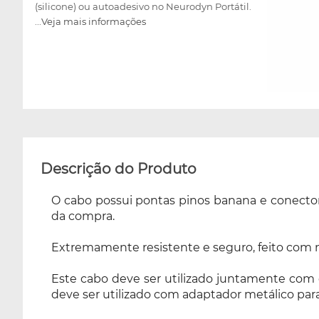
(silicone) ou autoadesivo no Neurodyn Portátil.
...Veja mais informações
No equipamento Ares, esse cabo deve ser
utilizado com adaptador metálico para
agulha e placa de alumínio com esponja
vegetal. De uso exclusivo nos equipamentos
Neurodyn Portátil e Ares (verão azul) da
Ibramed.
Descrição do Produto
O cabo possui pontas pinos banana e conector 
da compra.
Extremamente resistente e seguro, feito com ma
Este cabo deve ser utilizado juntamente com 
deve ser utilizado com adaptador metálico par