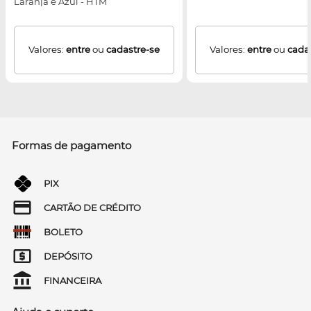
Laranja e Azul - HTM
Valores:
entre
ou
cadastre-se
Valores:
entre
ou
cada
Formas de pagamento
PIX
CARTÃO DE CRÉDITO
BOLETO
DEPÓSITO
FINANCEIRA