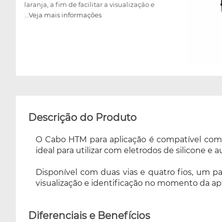
laranja, a fim de facilitar a visualização e
...Veja mais informações
identificação no momento da aplicação,
tornando os atendimentos do profissional
mais práticos.
Descrição do Produto
O Cabo HTM para aplicação é compatível com 
ideal para utilizar com eletrodos de silicone e 
Disponível com duas vias e quatro fios, um par 
visualização e identificação no momento da apl
Diferenciais e Benefícios