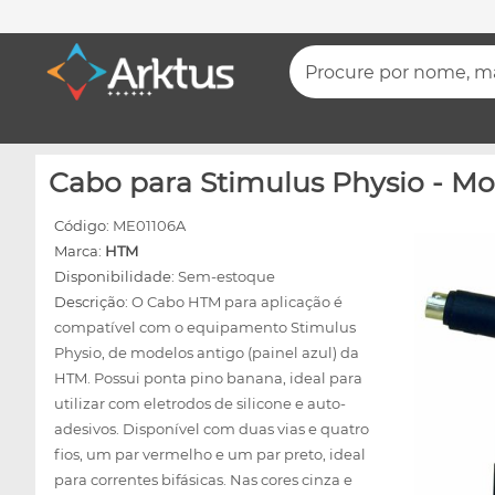
Procure por nome, mar
Cabo para Stimulus Physio - Mod
Código:
ME01106A
Marca:
HTM
Disponibilidade:
Sem-estoque
Descrição:
O Cabo HTM para aplicação é
compatível com o equipamento Stimulus
Physio, de modelos antigo (painel azul) da
HTM. Possui ponta pino banana, ideal para
utilizar com eletrodos de silicone e auto-
adesivos. Disponível com duas vias e quatro
fios, um par vermelho e um par preto, ideal
para correntes bifásicas. Nas cores cinza e