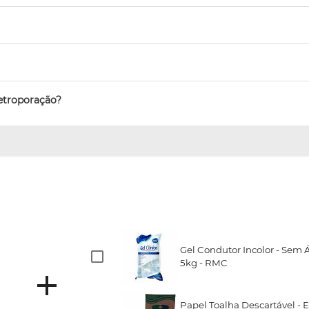
letroporação?
Gel Condutor Incolor - Sem Á
5kg - RMC
Papel Toalha Descartável - E