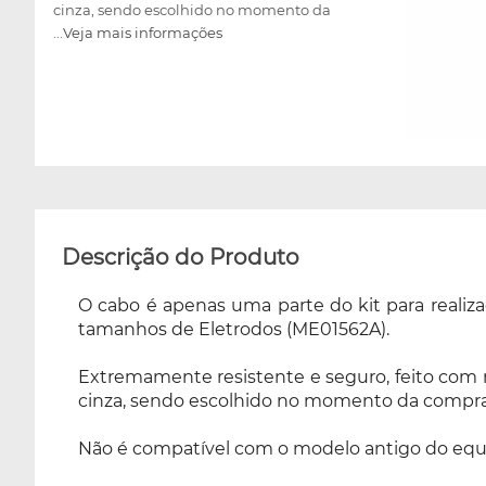
cinza, sendo escolhido no momento da
...Veja mais informações
compra. Não é compatível com o modelo
antigo do equipamento. De uso exclusivo no
equipamento Neurodyn High Volt da
Ibramed.
Descrição do Produto
O cabo é apenas uma parte do kit para realiz
tamanhos de Eletrodos (ME01562A).
Extremamente resistente e seguro, feito com ma
cinza, sendo escolhido no momento da compra
Não é compatível com o modelo antigo do eq