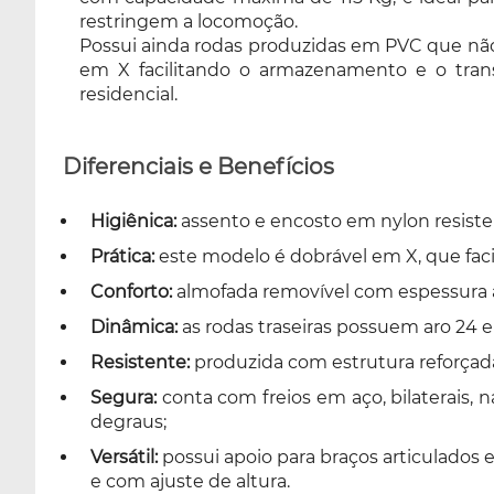
restringem a locomoção.
externos, hospitais, clínicas e uso residencial.
Possui ainda rodas produzidas em PVC que não 
em X facilitando o armazenamento e o transpo
residencial.
Diferenciais e Benefícios
Higiênica:
assento e encosto em nylon resisten
Prática:
este modelo é dobrável em X, que faci
Conforto:
almofada removível com espessura a
Dinâmica:
as rodas traseiras possuem aro 24 e
Resistente:
produzida com estrutura reforçada
Segura:
conta com freios em aço, bilaterais, n
degraus;
Versátil:
possui apoio para braços articulados e 
e com ajuste de altura.