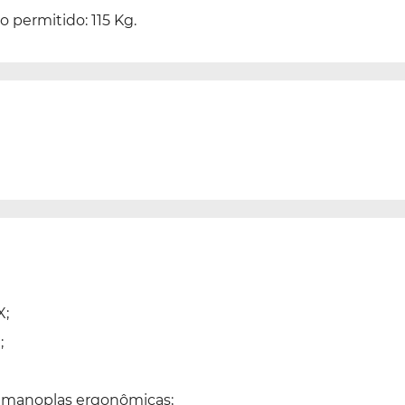
permitido: 115 Kg.
X;
;
 e manoplas ergonômicas;