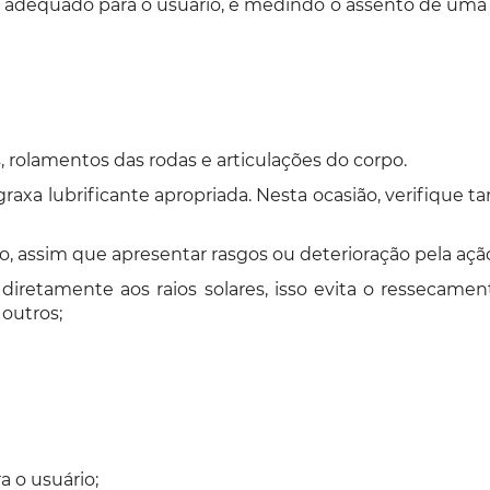
dequado para o usuário, é medindo o assento de uma c
, rolamentos das rodas e articulações do corpo.
a lubrificante apropriada. Nesta ocasião, verifique t
o, assim que apresentar rasgos ou deterioração pela aç
iretamente aos raios solares, isso evita o ressecament
 outros;
a o usuário;