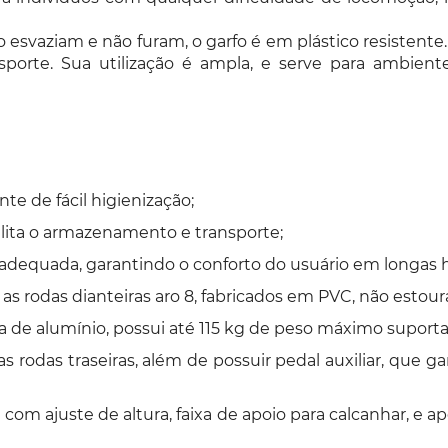
esvaziam e não furam, o garfo é em plástico resistente
rte. Sua utilização é ampla, e serve para ambientes 
te de fácil higienização;
lita o armazenamento e transporte;
dequada, garantindo o conforto do usuário em longas h
 as rodas dianteiras aro 8, fabricados em PVC, não estou
 de alumínio, possui até 115 kg de peso máximo suportad
as rodas traseiras, além de possuir pedal auxiliar, que g
com ajuste de altura, faixa de apoio para calcanhar, e ap