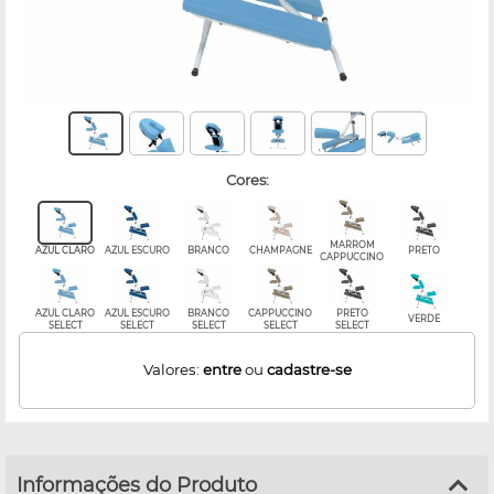
cores:
MARROM
AZUL CLARO
AZUL ESCURO
BRANCO
CHAMPAGNE
PRETO
CAPPUCCINO
AZUL CLARO
AZUL ESCURO
BRANCO
CAPPUCCINO
PRETO
VERDE
SELECT
SELECT
SELECT
SELECT
SELECT
Valores:
entre
ou
cadastre-se
Informações do Produto