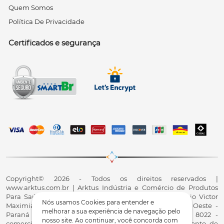
Quem Somos
Política De Privacidade
Certificados e segurança
Copyright© 2026 - Todos os direitos reservados |
www.arktus.com.br | Arktus Indústria e Comércio de Produtos
Para Saúde Ltda | CNPJ: 01.417.367/0001-78 | R. Antônio Victor
Nós usamos Cookies para entender e
Maximiano, 107, Parque Industrial II, Santa Tereza do Oeste -
melhorar a sua experiência de navegação pelo
Paraná - CEP 85825-900 - Fale conosco: 0800 200 8022 -
nosso site. Ao continuar, você concorda com
comercial@arktus.com.br | Autorização de Funcionamento de