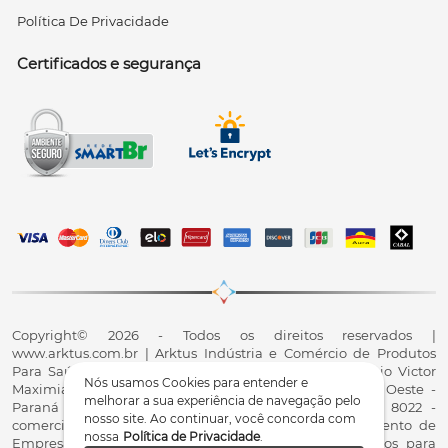
Política De Privacidade
Certificados e segurança
Copyright© 2026 - Todos os direitos reservados |
www.arktus.com.br | Arktus Indústria e Comércio de Produtos
Para Saúde Ltda | CNPJ: 01.417.367/0001-78 | R. Antônio Victor
Nós usamos Cookies para entender e
Maximiano, 107, Parque Industrial II, Santa Tereza do Oeste -
melhorar a sua experiência de navegação pelo
Paraná - CEP 85825-900 - Fale conosco: 0800 200 8022 -
nosso site. Ao continuar, você concorda com
comercial@arktus.com.br | Autorização de Funcionamento de
nossa
Política de Privacidade
.
Empresa - AFE/ANVISA - Para Fabricação de Produtos para