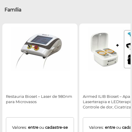
Família
Restauria Bioset – Laser de 980nm
Airmed ILIB Bioset – Apa
para Microvasos
Laserterapia e LEDterapi
Controle de dor, Cicatriz
feridas e escaras, Condiç
Inflamatórias e Reabilita
Valores:
entre
ou
cadastre-se
Valores:
entre
ou
cada