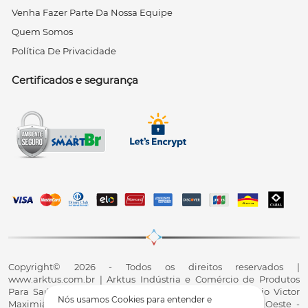
Venha Fazer Parte Da Nossa Equipe
Quem Somos
Política De Privacidade
Certificados e segurança
Copyright© 2026 - Todos os direitos reservados |
www.arktus.com.br | Arktus Indústria e Comércio de Produtos
Para Saúde Ltda | CNPJ: 01.417.367/0001-78 | R. Antônio Victor
Nós usamos Cookies para entender e
Maximiano, 107, Parque Industrial II, Santa Tereza do Oeste -