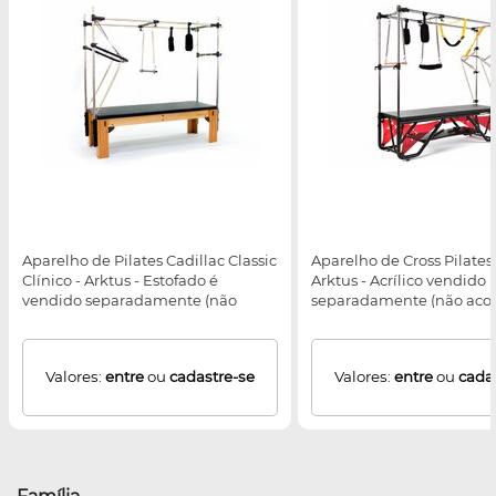
Aparelho de Pilates Cadillac Classic
Aparelho de Cross Pilates 
Clínico - Arktus - Estofado é
Arktus - Acrílico vendido
vendido separadamente (não
separadamente (não ac
acompanha o produto)
equipamento)
Valores:
entre
ou
cadastre-se
Valores:
entre
ou
cada