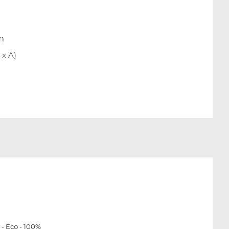
m
x A)
- Eco - 100%