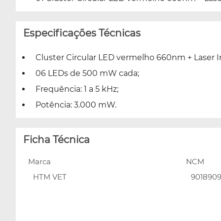
Especificações Técnicas
Cluster Circular LED vermelho 660nm + Laser
06 LEDs de 500 mW cada;
Frequência: 1 a 5 kHz;
Potência: 3.000 mW.
Ficha Técnica
Marca
NCM
HTM VET
901890