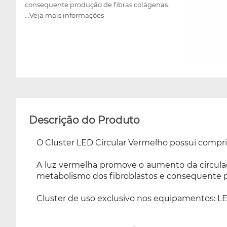
consequente produção de fibras colágenas.
...Veja mais informações
Cluster de uso exclusivo nos equipamentos:
LED Laser e LED Laser Smart da linha HTM
VET.
Descrição do Produto
O Cluster LED Circular Vermelho possui compr
A luz vermelha promove o aumento da circulaçã
metabolismo dos fibroblastos e consequente p
Cluster de uso exclusivo nos equipamentos: LE