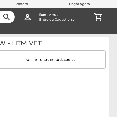
Contato
Pagar agora
Bem-vindo
Entre
ou
Cadastre-se
mW - HTM VET
Valores:
entre
ou
cadastre-se