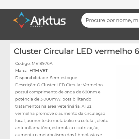
Procure por nome, mar
Cluster Circular LED vermelho
Código:
ME19976A
Marca:
HTM VET
Disponibilidade:
Sem-estoque
Descrição:
O Cluster LED Circular Vermelho
possui comprimento de onda de 660nm e
potência de 3.000mW, possibilitando
tratamentos na área Veterinária. A luz
vermelha promove o aumento da circulação
local, aumento do metabolismo celular, efeito
anti-inflamatório, estimula a cicatrização,
aumenta o metabolismo dos fibroblastos e