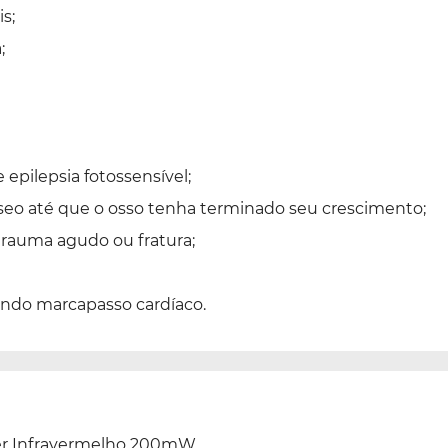
s;
;
epilepsia fotossensível;
seo até que o osso tenha terminado seu crescimento;
rauma agudo ou fratura;
sando marcapasso cardíaco.
ser Infravermelho 200mW.